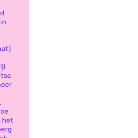
nd
in
nat)
t
jl
ntse
meer
.
toe
 het
berg