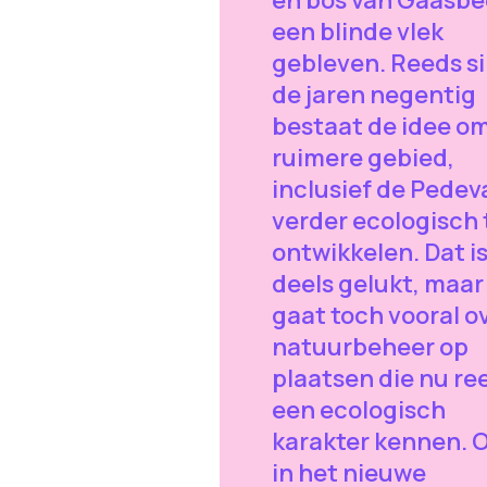
en bos van Gaasbe
een blinde vlek
gebleven. Reeds s
de jaren negentig
bestaat de idee o
ruimere gebied,
inclusief de Pedeva
verder ecologisch 
ontwikkelen. Dat is
deels gelukt, maar
gaat toch vooral o
natuurbeheer op
plaatsen die nu re
een ecologisch
karakter kennen. 
in het nieuwe