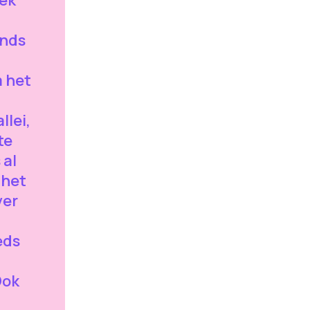
ek
inds
m het
llei,
te
 al
 het
ver
eds
Ook