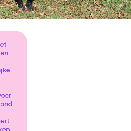
et
 en
ijke
voor
rond
eert
rken