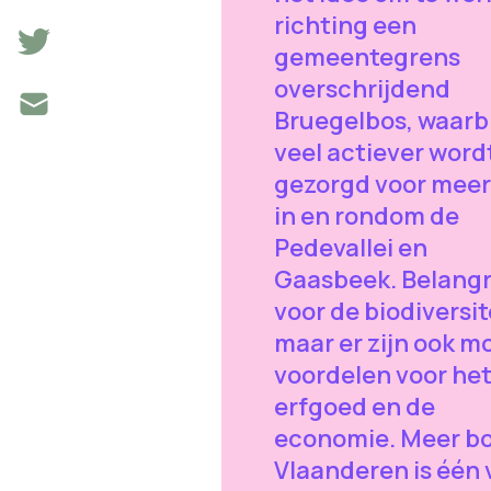
richting een
gemeentegrens
overschrijdend
Bruegelbos, waarbi
veel actiever word
gezorgd voor meer
in en rondom de
Pedevallei en
Gaasbeek. Belangr
voor de biodiversit
maar er zijn ook m
voordelen voor he
erfgoed en de
economie. Meer b
Vlaanderen is één 