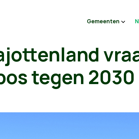
Gemeenten
N
ajottenland vra
bos tegen 2030