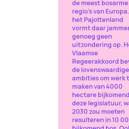
de meest bosarme
regio’s van Europa.
het Pajottenland
vormt daar jamme
genoeg geen
uitzondering op. H
Vlaamse
Regeerakkoord be
de lovenswaardige
ambities om werk 
maken van 4000
hectare bijkomend
deze legislatuur, w
2030 zou moeten
resulteren in 10 0
bijkomend bos. Ook