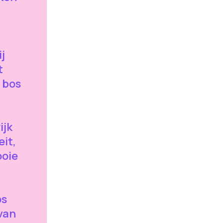
j
t
 bos
ijk
eit,
ooie
t
os
van