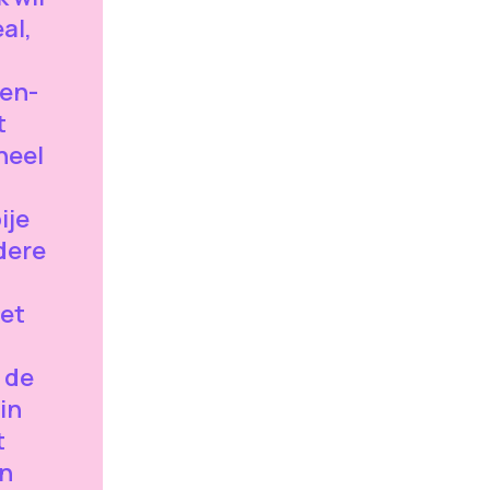
al,
oen-
t
 heel
ije
jdere
het
 de
in
t
an