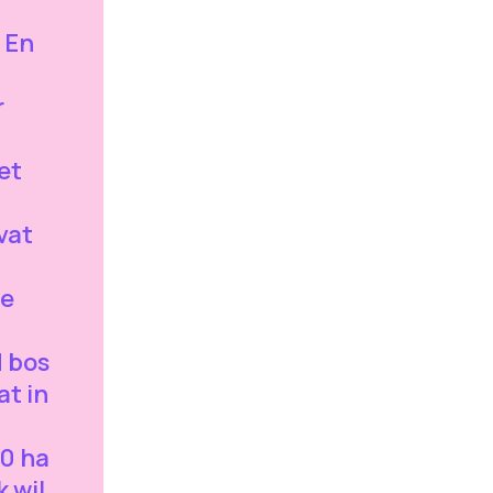
 En
r
et
vat
te
 bos
at in
00 ha
 wil