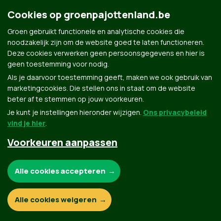
Cookies op groenpajottenland.be
Contact
Privacybeleid
Groen gebruikt functionele en analytische cookies die
© Copyright Groen 2026 | Gemaakt met
NationBuilder
| Gebouwd door
Tectonica
noodzakelijk zijn om de website goed te laten functioneren.
Deze cookies verwerken geen persoonsgegevens en hier is
geen toestemming voor nodig.
Als je daarvoor toestemming geeft, maken we ook gebruik van
marketingcookies. Die stellen ons in staat om de website
beter af te stemmen op jouw voorkeuren.
Je kunt je instellingen hieronder wijzigen.
Ons privacybeleid
vind je hier
.
Voorkeuren aanpassen
Noodzakelijke cookies:
Alle cookies accepteren
Functionele en analytische cookies:
Alle cookies weigeren