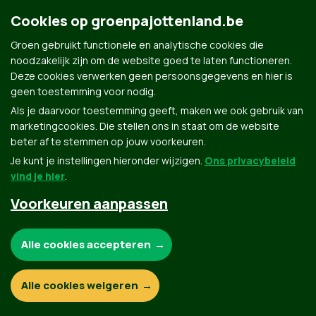
Cookies op groenpajottenland.be
Groen gebruikt functionele en analytische cookies die
noodzakelijk zijn om de website goed te laten functioneren.
Deze cookies verwerken geen persoonsgegevens en hier is
geen toestemming voor nodig.
Als je daarvoor toestemming geeft, maken we ook gebruik van
marketingcookies. Die stellen ons in staat om de website
beter af te stemmen op jouw voorkeuren.
Groen.be
Je kunt je instellingen hieronder wijzigen.
Ons privacybeleid
vind je hier
.
Contact
Privacybeleid
Voorkeuren aanpassen
© Copyright Groen 2026 | Gemaakt met
NationBuilder
| Gebouwd door
Tectonica
Noodzakelijke cookies:
Alle cookies accepteren
Functionele en analytische cookies:
Alle cookies weigeren