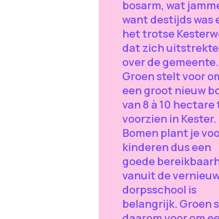
bosarm, wat jamme
want destijds was 
het trotse Kester
dat zich uitstrekte
over de gemeente.
Groen stelt voor o
een groot nieuw b
van 8 à 10 hectare 
voorzien in Kester.
Bomen plant je voo
kinderen dus een
goede bereikbaar
vanuit de vernieu
dorpsschool is
belangrijk. Groen s
daarom voor om e