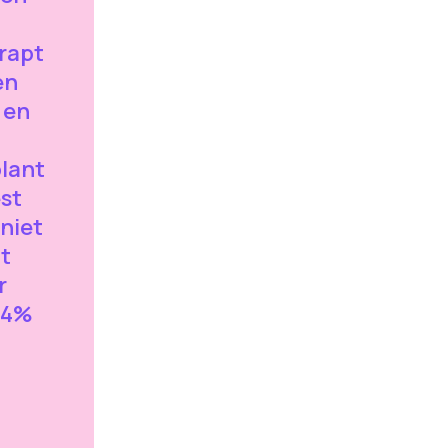
rapt
en
 en
lant
st
niet
t
r
 4%