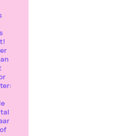
s
s
t!
er
aan
t
or
ter:
de
tal
aar
of