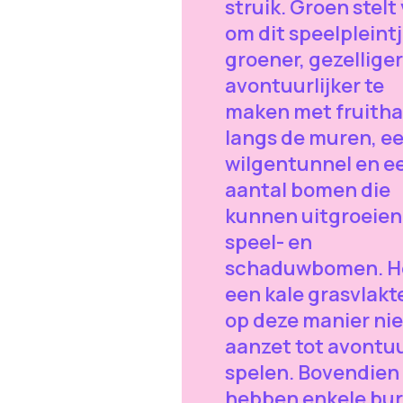
struik. Groen stelt
om dit speelpleint
groener, gezelliger
avontuurlijker te
maken met fruith
langs de muren, e
wilgentunnel en e
aantal bomen die
kunnen uitgroeien
speel- en
schaduwbomen. He
een kale grasvlakt
op deze manier nie
aanzet tot avontuu
spelen. Bovendien
hebben enkele bu