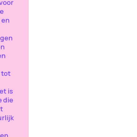
 voor
je
 en
agen
en
en
 tot
t is
e die
t
rlijk
ren