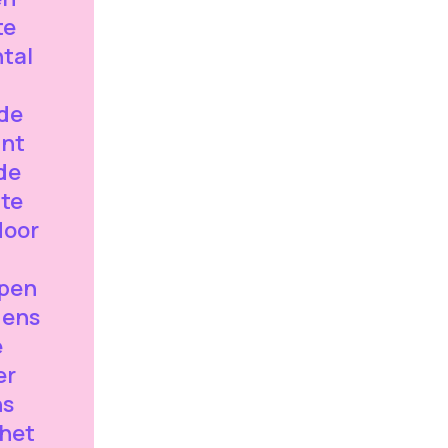
te
tal
 de
ant
de
te
door
open
dens
e
er
ns
 het