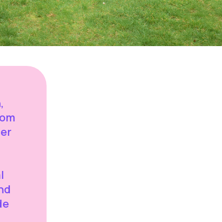
,
 om
er
l
and
de