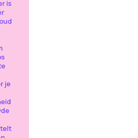
r is
er
woud
m
os
te
r je
heid
wde
telt
en