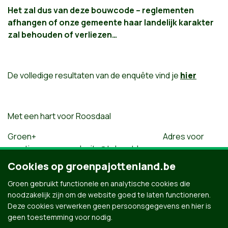
Het zal dus van deze bouwcode – reglementen
afhangen of onze gemeente haar landelijk karakter
zal behouden of verliezen…
De volledige resultaten van de enquête vind je
hier
Met een hart voor Roosdaal
Groen+ Adres voor
reacties :
marc_devits@telenet.be
Cookies op groenpajottenland.be
Groen gebruikt functionele en analytische cookies die
(*) Momenteel is er voor ongeveer 150 nieuwe
noodzakelijk zijn om de website goed te laten functioneren.
wooneenheden een vergunning in aanvraag of reeds
Deze cookies verwerken geen persoonsgegevens en hier is
vergund.
geen toestemming voor nodig.