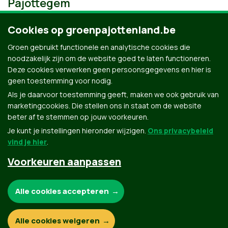
Pajottegem
Cookies op groenpajottenland.be
Groen gebruikt functionele en analytische cookies die
noodzakelijk zijn om de website goed te laten functioneren.
Deze cookies verwerken geen persoonsgegevens en hier is
geen toestemming voor nodig.
Als je daarvoor toestemming geeft, maken we ook gebruik van
marketingcookies. Die stellen ons in staat om de website
beter af te stemmen op jouw voorkeuren.
Je kunt je instellingen hieronder wijzigen.
Ons privacybeleid
vind je hier
.
Voorkeuren aanpassen
Groen.be
Noodzakelijke cookies:
Alle cookies accepteren
Contact
Privacybeleid
Functionele en analytische cookies:
Alle cookies weigeren