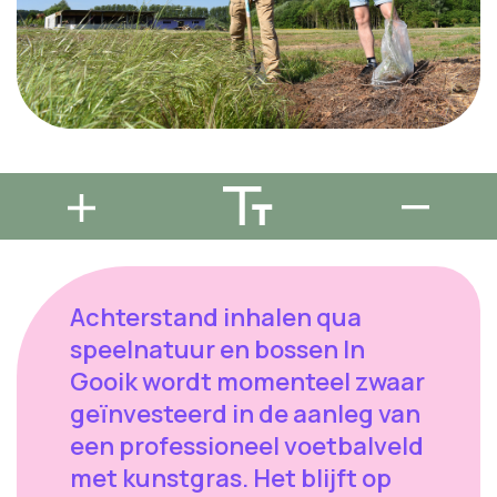
Achterstand inhalen qua
speelnatuur en bossen In
Gooik wordt momenteel zwaar
geïnvesteerd in de aanleg van
een professioneel voetbalveld
met kunstgras. Het blijft op