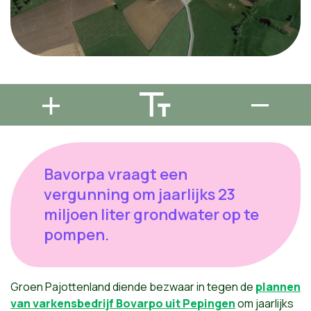
Bavorpa vraagt een
vergunning om jaarlijks 23
miljoen liter grondwater op te
pompen.
Groen Pajottenland diende bezwaar in tegen de
plannen
van varkensbedrijf Bovarpo uit Pepingen
om jaarlijks